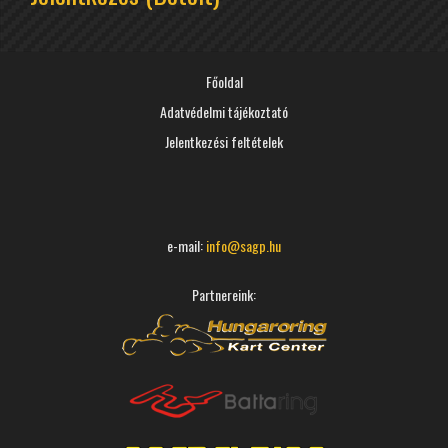
Főoldal
Adatvédelmi tájékoztató
Jelentkezési feltételek
e-mail:
info
@
sagp.hu
Partnereink: